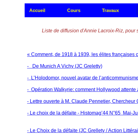
Accueil
Cours
Travaux
Liste de diffusion d'Annie Lacroix-Riz, pour s
« Comment, de 1918 à 1939, les élites françaises ont
- De Munich A Vichy (JC Greletty)
- L’Holodomor, nouvel avatar de l’anticommunisme
- Opération Walkyrie: comment Hollywood attente à 
- Lettre ouverte à M. Claude Pennetier, Chercheur 
- Le choix de la défaite - Histomag’44 N°65 Mai-Ju
- Le Choix de la défaite (JC Grellety / Action Littéra