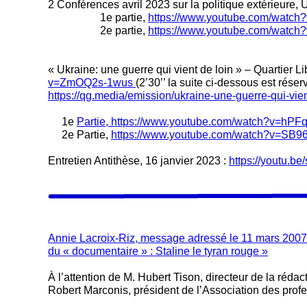
2 Conférences avril 2023 sur la politique extérieure, U
1e partie,
https://www.youtube.com/watc
2e partie,
https://www.youtube.com/watc
« Ukraine: une guerre qui vient de loin » – Quartier L
v=ZmOQ2s-1wus
(2’30’’ la suite ci-dessous est rés
https://qg.media/emission/ukraine-une-guerre-qui-vient
1e
Partie, https://www.youtube.com/watch?v=hPF
2e Partie,
https://www.youtube.com/watch?v=SB
Entretien Antithèse, 16 janvier 2023 :
https://youtu.
Annie Lacroix-Riz, message adressé le 11 mars 2007 
du « documentaire » : Staline le tyran rouge »
À l’attention de M. Hubert Tison, directeur de la réda
Robert Marconis, président de l’Association des prof